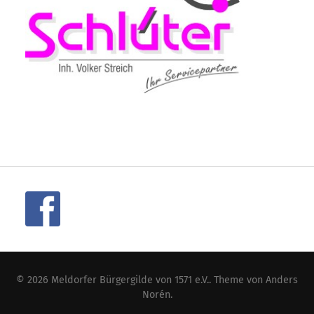
© 2026
Meldorfer Bürgergilde von 1571 e.V.
. Theme von
Anders
Norén
.